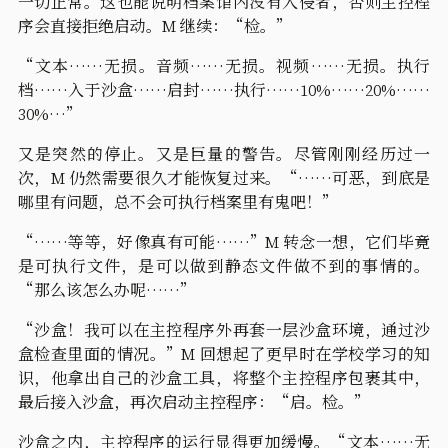
一切正常。这也能说明档案馆内没有入侵者，否则主控程
序会直接拒绝启动。M 继续：“检。”
“文本……无损。音频……无损。视频……无损。执行
档……入于沙盒……启封……执行……10%……20%……
30%…”
又是突然的停止。又是巨量的警告。尽管刚刚经历过一
次，M 仍然需要很久才能恢复过来。“……可恶，到底是
哪里有问题，总不会可执行档案里有鬼吧！”
“……等等，好像真有可能……”M 转念一想，它们毕竟
是可执行文件，是可以做到静态文件做不到的事情的。
“那么该怎么办呢……”
“沙盒！我可以在主控程序外再套一层沙盒环境，通过沙
盒检查里面的情况。”M 回想起了更早时在学校学习的知
识，他拿出自己的沙盒工具，将整个主控程序包裹其中，
最后接入沙盒，再次启动主控程序：“启。检。”
沙盒之内，主控程序的运行显得更加缓慢。“文本……无