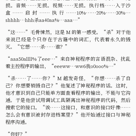
损。音频……无损。视频……无损。执行档……入于沙
盒……启封……执行……10%……20%……30%…
shhhh…hhh杀aa40aa%…aaa…”
“这……”毛骨悚然，这是 M 的第一感受。“杀”对于他
来说已经是个只存在于古籍中的词汇，代表着永久的毁
灭。“它想……杀……谁？”
“aaa50allll%了eee…”来自神秘程序的言语混杂、扰乱
着主控程序的输出，“eeeww…ww6我o0ooo%…”
“杀……了……你？”M 越发奇怪，“你想……杀了自
己？你想要销毁自己？”他复述了神秘程序的话。这时，
他才意识到自己只能单方面查看程序的输出，不能与它沟
通。于是他尝试用调试工具隔离出神秘程序的代码，然后
搜索它的接口。“诶……这接口，和意识的接口好像……
怎么会有意识被封存进档案里？”他开始通过接口与神秘
程序沟通。
“你好？”