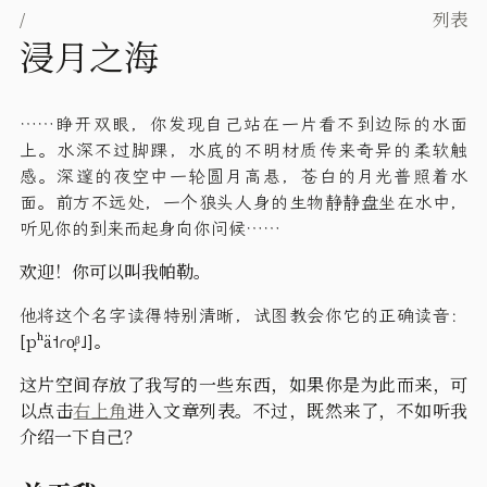
/
列表
浸月之海
……睁开双眼，你发现自己站在一片看不到边际的水面
上。水深不过脚踝，水底的不明材质传来奇异的柔软触
感。深邃的夜空中一轮圆月高悬，苍白的月光普照着水
面。前方不远处，一个狼头人身的生物静静盘坐在水中，
听见你的到来而起身向你问候……
欢迎！你可以叫我帕勒。
他将这个名字读得特别清晰，试图教会你它的正确读音：
[pʰä˦ɾo̞ᵝ˩]
。
这片空间存放了我写的一些东西，如果你是为此而来，可
以点击
右上角
进入文章列表。不过，既然来了，不如听我
介绍一下自己？